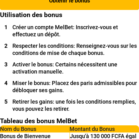
Obtenir le bonus
Utilisation des bonus
Créer un compte MelBet: Inscrivez-vous et
effectuez un dépôt.
Respecter les conditions: Renseignez-vous sur les
conditions de mise de chaque bonus.
Activer le bonus: Certains nécessitent une
activation manuelle.
Miser le bonus: Placez des paris admissibles pour
débloquer ses gains.
Retirer les gains: une fois les conditions remplies,
vous pouvez les retirer.
Tableau des bonus MelBet
Nom du Bonus
Montant du Bonus
Bonus de Bienvenue
Jusqu'à 130 000 FCFA égal