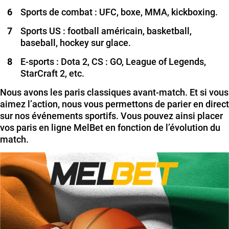
Sports de combat : UFC, boxe, MMA, kickboxing.
Sports US : football américain, basketball,
baseball, hockey sur glace.
E-sports : Dota 2, CS : GO, League of Legends,
StarCraft 2, etc.
Nous avons les paris classiques avant-match. Et si vous
aimez l’action, nous vous permettons de parier en direct
sur nos événements sportifs. Vous pouvez ainsi placer
vos paris en ligne MelBet en fonction de l’évolution du
match.