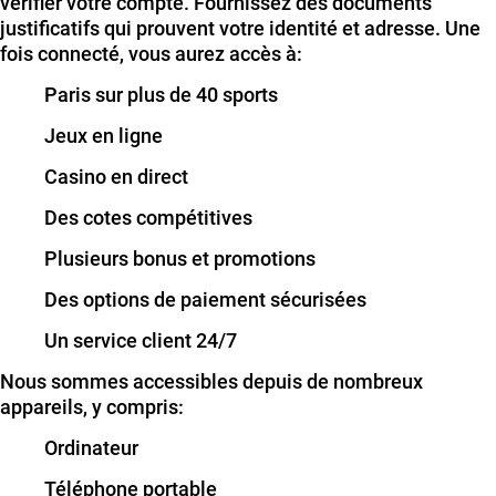
vérifier votre compte. Fournissez des documents
justificatifs qui prouvent votre identité et adresse. Une
fois connecté, vous aurez accès à:
Paris sur plus de 40 sports
Jeux en ligne
Casino en direct
Des cotes compétitives
Plusieurs bonus et promotions
Des options de paiement sécurisées
Un service client 24/7
Nous sommes accessibles depuis de nombreux
appareils, y compris:
Ordinateur
Téléphone portable