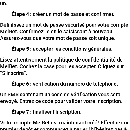
un.
Étape 4
: créer un mot de passe et confirmer.
Définissez un mot de passe sécurisé pour votre compte
MelBet. Confirmez-le en le saisissant à nouveau.
Assurez-vous que votre mot de passe soit unique.
Étape 5
: accepter les conditions générales.
Lisez attentivement la politique de confidentialité de
MelBet. Cochez la case pour les accepter. Cliquez sur
“S’inscrire”.
Étape 6
: vérification du numéro de téléphone.
Un SMS contenant un code de vérification vous sera
envoyé. Entrez ce code pour valider votre inscription.
Étape 7
: finaliser l’inscription.
Votre compte MelBet est maintenant créé ! Effectuez un
premier dépôt et commencez à parier ! N’hésitez pas à