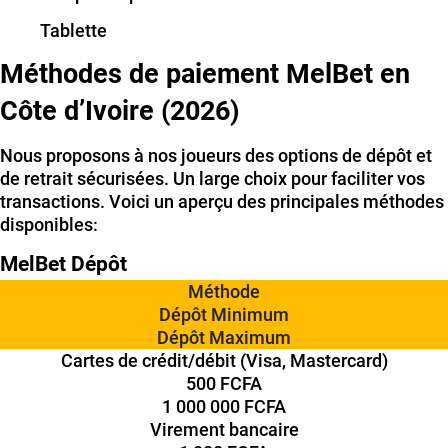
Tablette
Méthodes de paiement MelBet en
Côte d’Ivoire (2026)
Nous proposons à nos joueurs des options de dépôt et
de retrait sécurisées. Un large choix pour faciliter vos
transactions. Voici un aperçu des principales méthodes
disponibles:
MelBet Dépôt
Méthode
Dépôt Minimum
Dépôt Maximum
Cartes de crédit/débit (Visa, Mastercard)
500 FCFA
1 000 000 FCFA
Virement bancaire