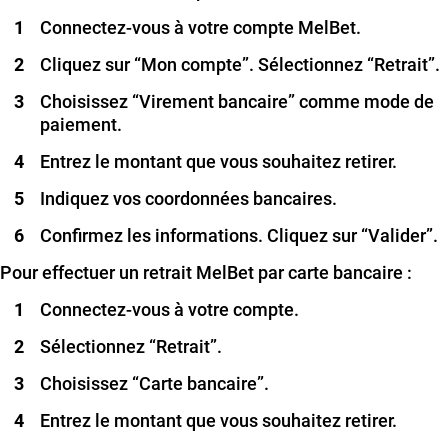
Connectez-vous à votre compte MelBet.
Cliquez sur “Mon compte”. Sélectionnez “Retrait”.
Choisissez “Virement bancaire” comme mode de
paiement.
Entrez le montant que vous souhaitez retirer.
Indiquez vos coordonnées bancaires.
Confirmez les informations. Cliquez sur “Valider”.
Pour effectuer un retrait MelBet par carte bancaire :
Connectez-vous à votre compte.
Sélectionnez “Retrait”.
Choisissez “Carte bancaire”.
Entrez le montant que vous souhaitez retirer.