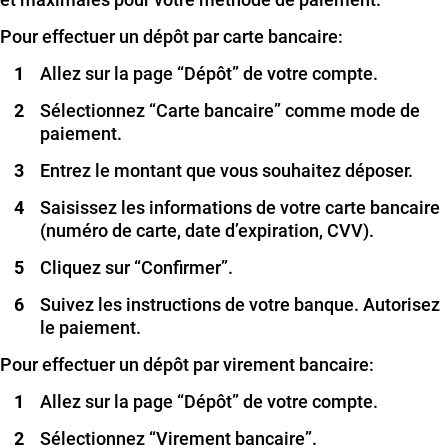
Pour effectuer un dépôt par carte bancaire:
Allez sur la page “Dépôt” de votre compte.
Sélectionnez “Carte bancaire” comme mode de
paiement.
Entrez le montant que vous souhaitez déposer.
Saisissez les informations de votre carte bancaire
(numéro de carte, date d’expiration, CVV).
Cliquez sur “Confirmer”.
Suivez les instructions de votre banque. Autorisez
le paiement.
Pour effectuer un dépôt par virement bancaire:
Allez sur la page “Dépôt” de votre compte.
Sélectionnez “Virement bancaire”.