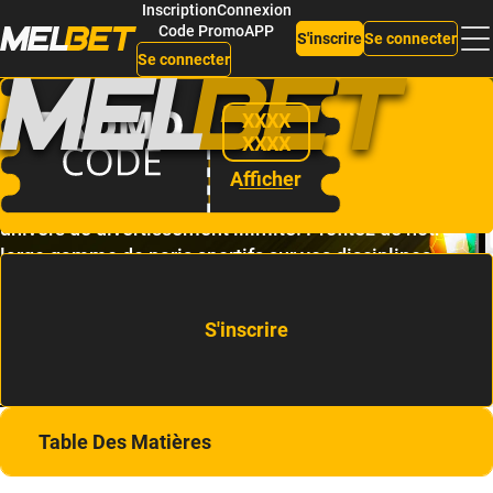
Inscription
Connexion
Code Promo
APP
S'inscrire
Se connecter
Se connecter
MelBet Côte d'Ivoire - Site de Paris
XXXX
Sportifs et Casino
XXXX
Obtenir le bonus
MelBet Côte d'Ivoire est le choix idéal de paris sportifs
et casino en ligne. Chers Ivoiriens, nous vous offrons un
univers de divertissement illimité. Profitez de notre
large gamme de paris sportifs sur vos disciplines
favorites. Misez sur des événements en direct. Tentez
votre chance et gagnez gros. Inscrivez-vous dès
S'inscrire
aujourd'hui et accédez à des bonus exclusifs. Profitez
de nos cotes compétitives. Et enfin, vivez l'excitation du
jeu en toute sécurité avec MelBet CI.
Table Des Matières