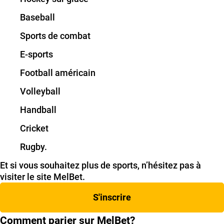
Baseball
Sports de combat
E-sports
Football américain
Volleyball
Handball
Cricket
Rugby.
Et si vous souhaitez plus de sports, n’hésitez pas à
visiter le site MelBet.
S'inscrire
Comment parier sur MelBet?