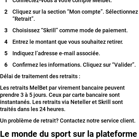
Connectez-vous à votre compte MelBet.
Cliquez sur la section “Mon compte”. Sélectionnez
“Retrait”.
Choisissez “Skrill” comme mode de paiement.
Entrez le montant que vous souhaitez retirer.
Indiquez l’adresse e-mail associée.
Confirmez les informations. Cliquez sur “Valider”.
Délai de traitement des retraits :
Les retraits MelBet par virement bancaire peuvent
prendre 3 à 5 jours. Ceux par carte bancaire sont
instantanés. Les retraits via Neteller et Skrill sont
traités dans les 24 heures.
Un problème de retrait? Contactez notre service client.
Le monde du sport sur la plateforme