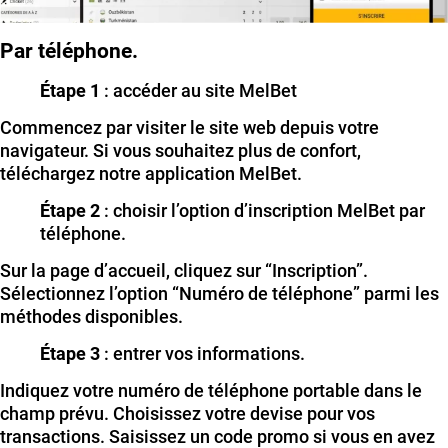
Par téléphone.
Étape 1
: accéder au site MelBet
Commencez par visiter le site web depuis votre
navigateur. Si vous souhaitez plus de confort,
téléchargez notre application MelBet.
Étape 2
: choisir l’option d’inscription MelBet par
téléphone.
Sur la page d’accueil, cliquez sur “Inscription”.
Sélectionnez l’option “Numéro de téléphone” parmi les
méthodes disponibles.
Étape 3
: entrer vos informations.
Indiquez votre numéro de téléphone portable dans le
champ prévu. Choisissez votre devise pour vos
transactions. Saisissez un code promo si vous en avez