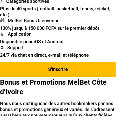
⚡ Catégories sportives
Plus de 40 sports (football, basketball, tennis, cricket,
etc.)
🎁 MelBet Bonus bienvenue
100% jusqu'à 150 000 FCFA sur le premier dépôt
📱 Application
Disponible pour iOS et Android
⚙️ Support
24/7 via chat en direct, e-mail et téléphone
S'inscrire
Bonus et Promotions MelBet Côte
d’Ivoire
Nous nous distinguons des autres bookmakers par nos
bonus et promotions généreux et variés. Ils s’adressent
aussi bien aux nouveaux joueurs qu’aux clients fidèles.